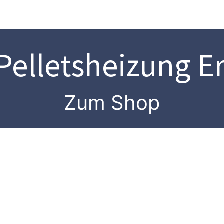
Ersatzteile
Heizung
Sanitaer
Wärmepumpe
Pelletsheizung Er
Zum Shop